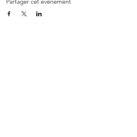
Partager cet événement
Bubble Ethic
Home
FAQ
Shop
Envoie & Retour
Notre histoire
Termes & Conditions
Notre communauté
Méthodes de
Contact
payements
Stockists