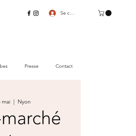
Se connecter
bes
Presse
Contact
3 mai
  |  
Nyon
-marché