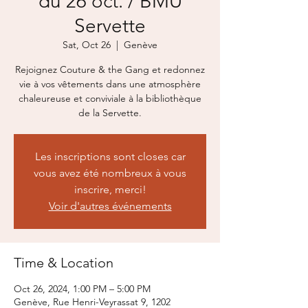
du 26 oct. / BMU
Servette
Sat, Oct 26
  |  
Genève
Rejoignez Couture & the Gang et redonnez
vie à vos vêtements dans une atmosphère
chaleureuse et conviviale à la bibliothèque
de la Servette.
Les inscriptions sont closes car
vous avez été nombreux à vous
inscrire, merci!
Voir d'autres événements
Time & Location
Oct 26, 2024, 1:00 PM – 5:00 PM
Genève, Rue Henri-Veyrassat 9, 1202