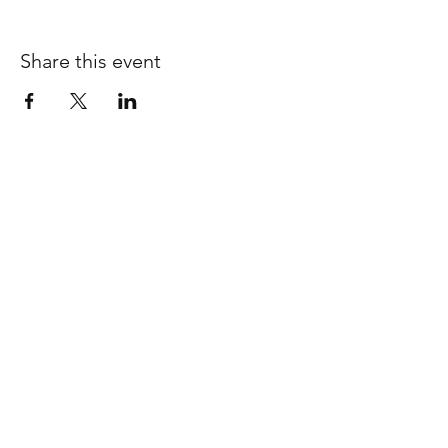
Share this event
Bubble Ethics
Home
FAQs
ShopAll
Shipping & Returns
Our Story
Store Policy
Our Craft
Payment Methods