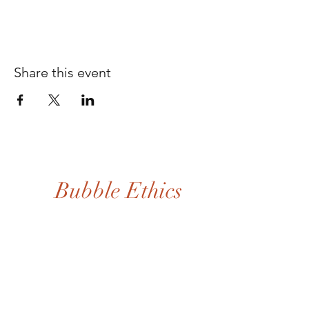
Share this event
Bubble Ethics
Home
FAQs
ShopAll
Shipping & Returns
Our Story
Store Policy